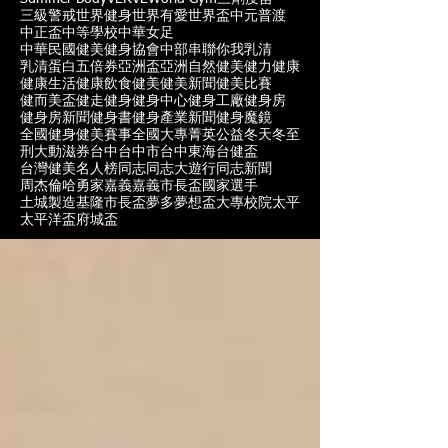
三級警戒
世界健身
世界有愛
世界盃
中元普渡
中正盃
中等學校
中華女足
中華民國健美健身協會
中部
串聯你我
乳清
乳清蛋白
五倍券
亞洲盃
亞洲自然健美
健力
健康
健康生活
健康飲食
健美
健美新聞
健美比賽
健而美盃
健走
健身
健身中心
健身工廠
健身房
健身房新聞
健身書
健身產業新聞
健身魔鏡
全國健身健美賽事
全國大專菁英
公益
冬天
冬至
刑大
動滋券
台中
台中市
台中東海
台健盃
台灣健美名人榜
同志
同志大遊行
同志新聞
周杰倫
哈勇家
嘉義
嘉義市長盃
國家選手
土城製造
基隆市長盃
夢多
夢想盃
大專校院
太平
太平洋盃
府城盃