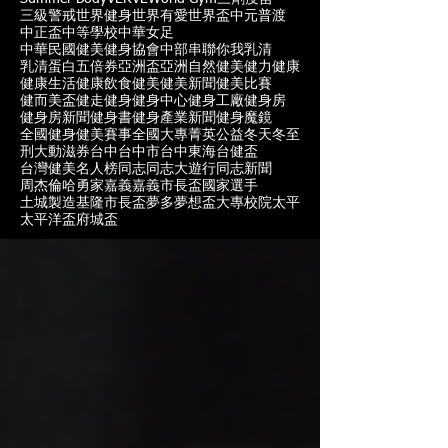
三級警戒
世界健身
世界有愛
世界盃
中元普渡
中正盃
中等學校
中華女足
中華民國健美健身協會
中部
串聯你我
乳清
乳清蛋白
五倍券
亞洲盃
亞洲自然健美
健力
健康
健康生活
健康飲食
健美
健美新聞
健美比賽
健而美盃
健走
健身
健身中心
健身工廠
健身房
健身房新聞
健身書
健身產業新聞
健身魔鏡
全國健身健美賽事
全國大專菁英
公益
冬天
冬至
刑大
動滋券
台中
台中市
台中東海
台健盃
台灣健美名人榜
同志
同志大遊行
同志新聞
周杰倫
哈勇家
嘉義
嘉義市長盃
國家選手
土城製造
基隆市長盃
夢多
夢想盃
大專校院
太平
太平洋盃
府城盃