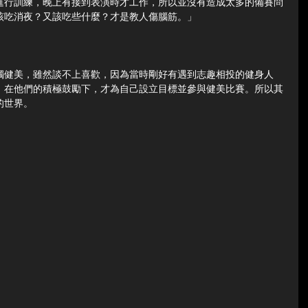
進行訓練，晚上有接到表演時才工作，所以並沒有造成太多的備賽問
該吃消夜？又該吃些什麼？才是教人傷腦筋。」
觸健美，雖然談不上喜歡，因為當時剛好有遇到志趣相投的健身人
，在他們的積極鼓勵下，才為自己設立目標並參與健美比賽。所以其
的世界。