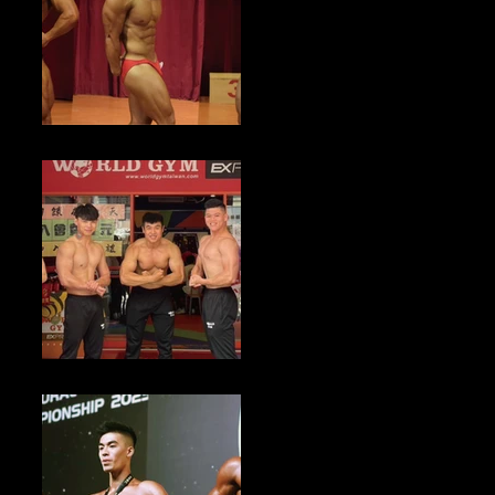
健美新聞／2023新北市健而美盃全國健美錦標賽 即日起至10/27倒數
報名中
健身產業新聞／中元普渡供品採購 World Gym分享5招智選享健康