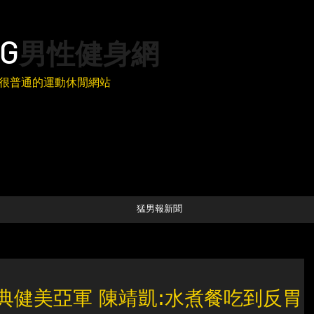
G
男性健身網
很普通的運動休閒網站
猛男報新聞
古典健美亞軍 陳靖凱:水煮餐吃到反胃