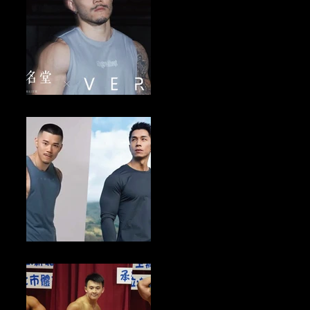
健美新聞／2024自然健美NGP賽 VERVE攜手深夜名堂5/24-26送寫真
照
男人新聞／1/31前寫下你的新年新希望 VERVE品牌抽$2024購物金10
名