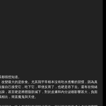
該都很想知道。
，改變最大的是飲食。尤其我平常根本沒有吃水煮餐的習慣，因為真
說服自己接受它，吃下它，即便反胃了，也硬是吞下去。還有在情緒
焦躁，甚至硬是將體脂肪減下，對於皮膚和內分泌都影響甚大，負面
我相比，簡直魔鬼與天使。