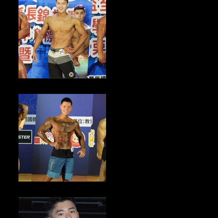
健美新聞／2024苗栗縣縣長盃健美賽事 6/28前報名倒數中
健美新聞／2024年FIT MODEL模特健體形體錦標賽暨國家選手選拔賽
3/29前報名倒數中