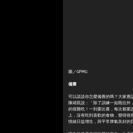
圖／GFMG
備賽
可以談談你怎麼備賽的嗎？大家應
陳靖凱說：「除了訓練一如既往外
的很難吃！一到要比賽，每次都要
上，沒有吃到喜歡的食物，變得很
情緒日益增生，與平常脾氣良好的