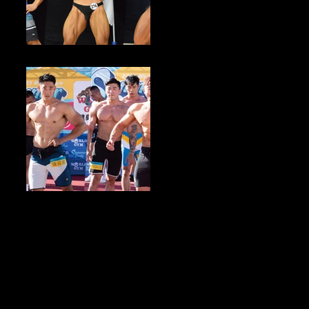
健美新聞／2023中華民國大專校院健美錦標賽 即將於8月初開放報名
健身產業新聞／Summer Body總決賽盛大登場 夏日健身熱潮來襲 參
賽者進化2.0