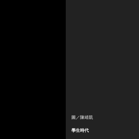
圖／陳靖凱
學生時代