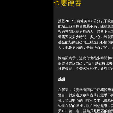
也要硬吞
挑戰2017古典健美168公分以
能站上亞軍舞台實屬不易，陳靖凱
與過整個比賽過程的人，體會不出
道需要花多少時間、多少心力練就
甚至能鼓動自己向上精進的心情與
人，他是勇敢的，是值得肯定的。
陳靖凱表示，這次付出很多時間和
個聲音告訴自己，”我可以做得比
神來備賽，不管名次如何，要對得
感謝
在屏東，很慶幸有兩位IPTA國際
豐富，對於這次參與古典的選手不
議，苦口婆心的叮嚀和要求已成為
些看在我的眼裡，現在回想起來，
天168-第二名，雖然只是區區的