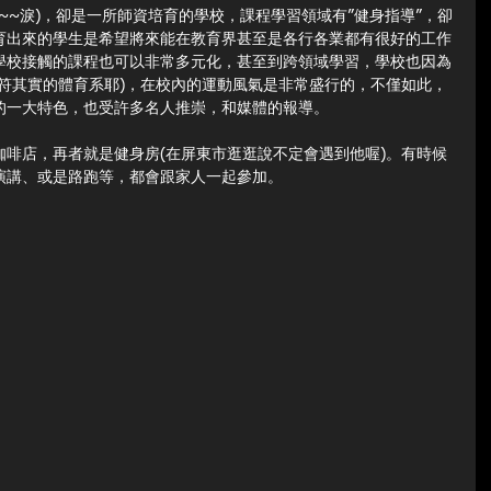
~~~淚)，卻是一所師資培育的學校，課程學習領域有”健身指導”，卻
育出來的學生是希望將來能在教育界甚至是各行各業都有很好的工作
學校接觸的課程也可以非常多元化，甚至到跨領域學習，學校也因為
符其實的體育系耶)，在校內的運動風氣是非常盛行的，不僅如此，
的一大特色，也受許多名人推崇，和媒體的報導。
啡店，再者就是健身房(在屏東市逛逛說不定會遇到他喔)。有時候
演講、或是路跑等，都會跟家人一起參加。