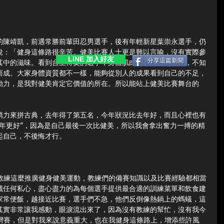
下級的陳靖凱，前遇常勝前輩田忍男選手，後有年輕新星葉崇永選手，仍
說：「健身這條路很辛苦。健美比賽人士更是難以言喻，沒有實際參
LINE 加入好友
分享這篇新聞
其中的滋味。看到台上得獎的選手，身體肌肉線條那一橫一束，不知
而成。大家身體資質都不一樣，能夠從別人的成果看到自己的不足，
動力，是我對健美肯定它價值的所在。所以能站上健美比賽舞台的
」
精力來拼古典，去年得了第五名，今年狀況比去年好，而且心裡也有
去年更好”，因為是自己最後一次比健美，所以我會拿出奮力一搏的精
起自己，不後悔才行。
級教練這麼推廣健身健美運動，教練們的備賽知識以及比賽經驗都相當
藏任何私心，盡心盡力的為每個選手提供最合適的訓練菜單和飲食建
家常便飯，越接近比賽，選手們不急，他們反倒像熱鍋上的螞蟻，這
其實非常讓我感動，眼淚流出來了，因為沒有教練的幫忙，沒有我今
台灣賽，但是對我來說意義重大，也在我健身這條路上，增添些許風