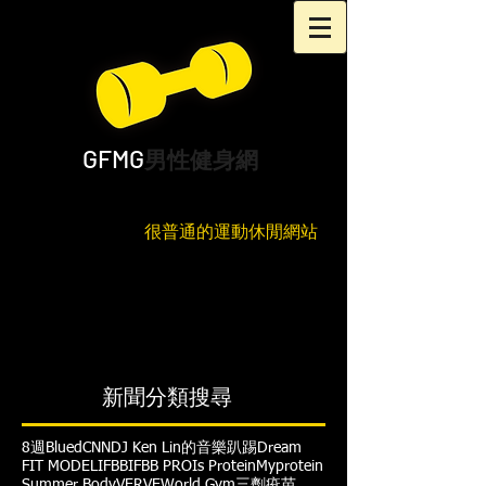
GFMG
男性健身網
很普通的運動休閒網站
新聞分類搜尋
8週
Blued
CNN
DJ Ken Lin的音樂趴踢
Dream
FIT MODEL
IFBB
IFBB PRO
Is Protein
Myprotein
Summer Body
VERVE
World Gym
三劑疫苗