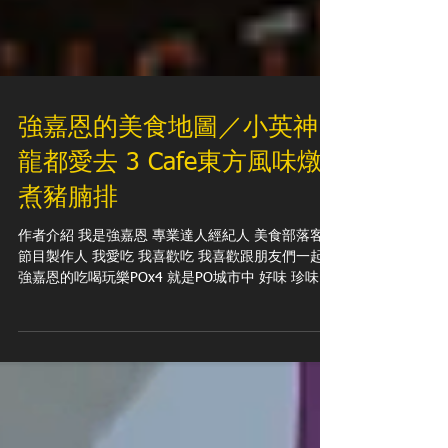
強嘉恩的美食地圖／小英神
龍都愛去 3 Cafe東方風味燉
煮豬腩排
作者介紹 我是強嘉恩 專業達人經紀人 美食部落客
節目製作人 我愛吃 我喜歡吃 我喜歡跟朋友們一起吃
強嘉恩的吃喝玩樂POx4 就是PO城市中 好味 珍味 真
味 難以忘懷的味 與君分享 整個城市 都是大家的餐