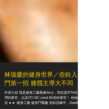
林珈慶的健身世界／壺鈴入
門第一招 膝髖主導大不同
作者介紹 我是健身工廠教練Jerry，我也是IPTA在台