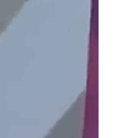
廳.... 粉絲專業 ►► 強嘉恩的吃喝玩樂POx4 哈...