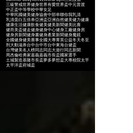
三級警戒
世界健身
世界有愛
世界盃
中元普渡
中正盃
中等學校
中華女足
中華民國健美健身協會
中部
串聯你我
乳清
乳清蛋白
五倍券
亞洲盃
亞洲自然健美
健力
健康
健康生活
健康飲食
健美
健美新聞
健美比賽
健而美盃
健走
健身
健身中心
健身工廠
健身房
健身房新聞
健身書
健身產業新聞
健身魔鏡
全國健身健美賽事
全國大專菁英
公益
冬天
冬至
刑大
動滋券
台中
台中市
台中東海
台健盃
台灣健美名人榜
同志
同志大遊行
同志新聞
周杰倫
哈勇家
嘉義
嘉義市長盃
國家選手
土城製造
基隆市長盃
夢多
夢想盃
大專校院
太平
太平洋盃
府城盃