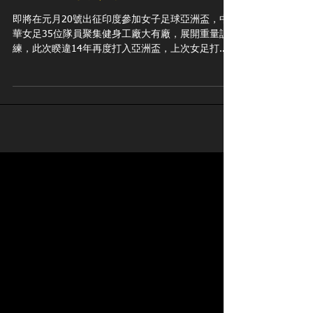
健身工廠贊助中華女足，睽
違14年再次踢進亞洲盃
即將在元月20號出征印度參加女子足球亞洲盃，中
華女足35位隊員聚集健身工廠大有廠，展開重量訓
練，此次睽違14年再度打入亞洲盃，上次女足打進
亞洲盃已經是2008年。