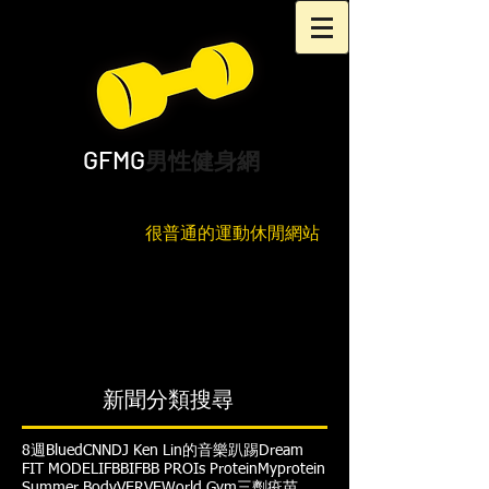
GFMG
男性健身網
很普通的運動休閒網站
新聞分類搜尋
8週
Blued
CNN
DJ Ken Lin的音樂趴踢
Dream
FIT MODEL
IFBB
IFBB PRO
Is Protein
Myprotein
Summer Body
VERVE
World Gym
三劑疫苗