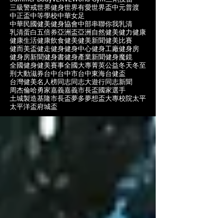
三級警戒
世界健身
世界有愛
世界盃
中元普渡
中正盃
中等學校
中華女足
中華民國健美健身協會
中部
串聯你我
乳清
乳清蛋白
五倍券
亞洲盃
亞洲自然健美
健力
健康
健康生活
健康飲食
健美
健美新聞
健美比賽
健而美盃
健走
健身
健身中心
健身工廠
健身房
健身房新聞
健身書
健身產業新聞
健身魔鏡
全國健身健美賽事
全國大專菁英
公益
冬天
冬至
刑大
動滋券
台中
台中市
台中東海
台健盃
台灣健美名人榜
同志
同志大遊行
同志新聞
周杰倫
哈勇家
嘉義
嘉義市長盃
國家選手
土城製造
基隆市長盃
夢多
夢想盃
大專校院
太平
太平洋盃
府城盃