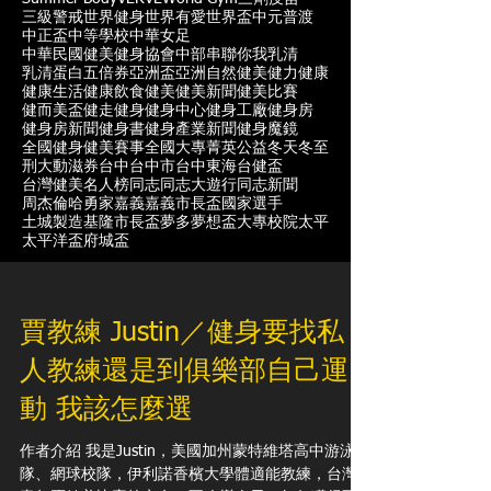
三級警戒
世界健身
世界有愛
世界盃
中元普渡
中正盃
中等學校
中華女足
中華民國健美健身協會
中部
串聯你我
乳清
乳清蛋白
五倍券
亞洲盃
亞洲自然健美
健力
健康
健康生活
健康飲食
健美
健美新聞
健美比賽
健而美盃
健走
健身
健身中心
健身工廠
健身房
健身房新聞
健身書
健身產業新聞
健身魔鏡
全國健身健美賽事
全國大專菁英
公益
冬天
冬至
刑大
動滋券
台中
台中市
台中東海
台健盃
台灣健美名人榜
同志
同志大遊行
同志新聞
周杰倫
哈勇家
嘉義
嘉義市長盃
國家選手
土城製造
基隆市長盃
夢多
夢想盃
大專校院
太平
太平洋盃
府城盃
賈教練 Justin／健身要找私
人教練還是到俱樂部自己運
動 我該怎麼選
作者介紹 我是Justin，美國加州蒙特維塔高中游泳校
隊、網球校隊，伊利諾香檳大學體適能教練，台灣