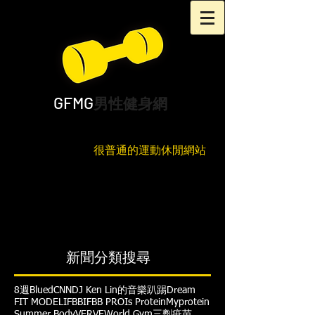
GFMG
男性健身網
很普通的運動休閒網站
新聞分類搜尋
8週
Blued
CNN
DJ Ken Lin的音樂趴踢
Dream
FIT MODEL
IFBB
IFBB PRO
Is Protein
Myprotein
Summer Body
VERVE
World Gym
三劑疫苗