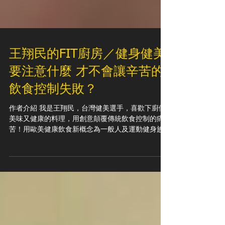
王翔民的FIT廚房／健身健美
要注意什麼 才不會讓辛苦的
飲食控制失敗？
作者介紹 我是王翔民，台灣健美選手，喜歡下廚做
美味又健康的料理，用創意顛覆傳統飲食控制的痛
苦！用歐美健康飲食新概念為一般人及運動健身族
群設計的美味餐點！ 粉絲專頁 ►► FIT飛踢廚房 王
翔民 炎熱夏天，在飲食控制計劃的制定內容中，可
以大膽嘗試各種不同類型的食材組合，以清爽...