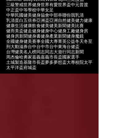
三級警戒
世界健身
世界有愛
世界盃
中元普渡
中正盃
中等學校
中華女足
中華民國健美健身協會
中部
串聯你我
乳清
乳清蛋白
五倍券
亞洲盃
亞洲自然健美
健力
健康
健康生活
健康飲食
健美
健美新聞
健美比賽
健而美盃
健走
健身
健身中心
健身工廠
健身房
健身房新聞
健身書
健身產業新聞
健身魔鏡
全國健身健美賽事
全國大專菁英
公益
冬天
冬至
刑大
動滋券
台中
台中市
台中東海
台健盃
台灣健美名人榜
同志
同志大遊行
同志新聞
周杰倫
哈勇家
嘉義
嘉義市長盃
國家選手
土城製造
基隆市長盃
夢多
夢想盃
大專校院
太平
太平洋盃
府城盃