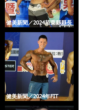
健美新聞／2024苗栗縣縣長
盃健美賽事 6/28前報名倒數
中