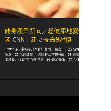
健身產業新聞／想健康地變
老 CNN：建立長壽9習慣
CNN報導，養成以下9個好習慣，包含—(1)定期健康
檢查、(2)規律運動、(3)維持正常BMI值、(4)飲食均
衡營養、(5)注重心理健康、(6)充足睡眠、(7)少喝
酒、(8)不吸菸、(9)建立穩定的人際關係，就能活得
更長壽、更幸福。