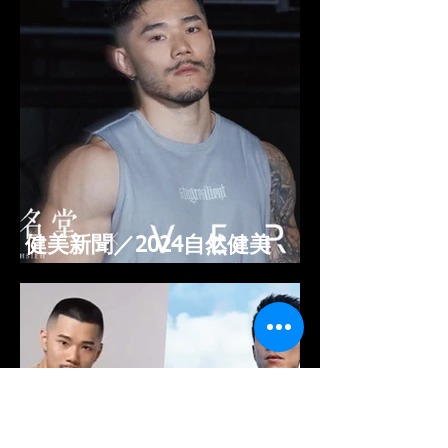
健美新聞／2024年FIT
MODEL模特健體形體錦標賽
暨國家選手選拔賽 3/29前報
名倒數中
健美新聞／2024自然健美
NGP賽 VERVE攜手深夜名堂
5/24-26送寫真照