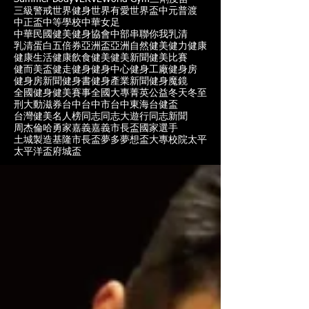
三級警戒
世界健身
世界有愛
世界盃
中元普渡
中正盃
中等學校
中華女足
中華民國健美健身協會
中部
串聯你我
乳清
乳清蛋白
五倍券
亞洲盃
亞洲自然健美
健力
健康
健康生活
健康飲食
健美
健美新聞
健美比賽
健而美盃
健走
健身
健身中心
健身工廠
健身房
健身房新聞
健身書
健身產業新聞
健身魔鏡
全國健身健美賽事
全國大專菁英
公益
冬天
冬至
刑大
動滋券
台中
台中市
台中東海
台健盃
台灣健美名人榜
同志
同志大遊行
同志新聞
周杰倫
哈勇家
嘉義
嘉義市長盃
國家選手
土城製造
基隆市長盃
夢多
夢想盃
大專校院
太平
太平洋盃
府城盃