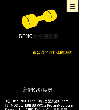
GFMG
男性健身網
很普通的運動休閒網站
新聞分類搜尋
8週
Blued
CNN
DJ Ken Lin的音樂趴踢
Dream
FIT MODEL
IFBB
IFBB PRO
Is Protein
Myprotein
Summer Body
VERVE
World Gym
三劑疫苗