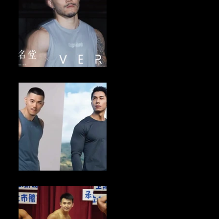
健美新聞／2024自然健美NGP賽 VERVE攜手深夜名堂5/24-26送寫真
照
男人新聞／1/31前寫下你的新年新希望 VERVE品牌抽$2024購物金10
名