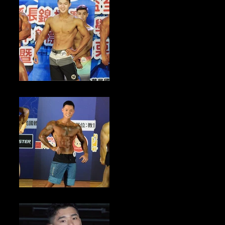
健美新聞／2024苗栗縣縣長盃健美賽事 6/28前報名倒數中
健美新聞／2024年FIT MODEL模特健體形體錦標賽暨國家選手選拔賽
3/29前報名倒數中