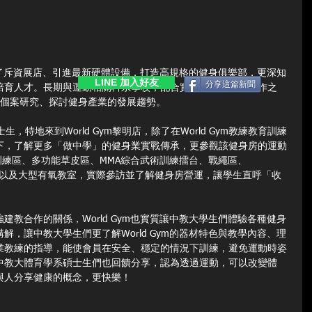
ym除了斥資展店、引進最新硬體設備，打造高規格的健身俱樂部，更深知
LINE 加入好友
分享這篇新聞
培育人才。長期與運動相關科系學校，配合實務交流、建教合作之
就個案研究、探討健身產業的發展趨勢。
，特地來到World Gym黎明店，除了在World Gym教練教育訓練
享下，了解更多「做中學」的健身業實戰傳承，更參觀該健身房的運動
訓練區、多功能草皮區、MMA綜合武術訓練擂台、戰繩區、
泳池，以及大型有氧教室，實際參訪並了解健身房營運，讓學生直呼「收
建教合作的關係，World Gym也實質讓中教大學生們體驗各種健身
解，讓中教大學生們更了解World Gym的器材特色與教學內容、理
業教練的指導，能使會員在安全、穩定的情況下訓練，避免運動時姿
中教大體育學系碩士生們也回饋分享，認為透過運動，可以改變體
與人分享健康的概念，更快樂！