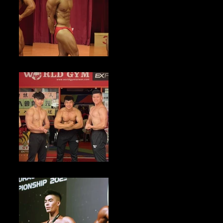
健美新聞／2023新北市健而美盃全國健美錦標賽 即日起至10/27倒數
報名中
健身產業新聞／中元普渡供品採購 World Gym分享5招智選享健康