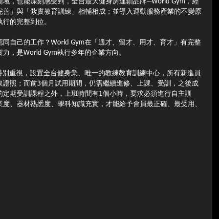
，也能深刻感受到，全台最大健身房連鎖品牌─World Gym，經
完善」與「紮實教育訓練」相輔相成；並導入運動服務產業的不變原
執行的完整到位。
同自己的工作？World Gym在「適才、留才、用才、育才」有完整
，是World Gym執行多年的企業方向。
訓練，特別重視，設置全台健身業、唯一的教練教育訓練中心，所有新進員
取證照；而前3個月試用期間，仍需繼續進修、上課、受訓，之後成
的定期受訓課程之外，上班時間有1個小時，要求必須進行自主訓
業度、器材熟悉度、學科知識充實，才能給予會員最正確、最受用、