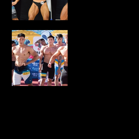
健美新聞／2023中華民國大專校院健美錦標賽 即將於8月初開放報名
健身產業新聞／Summer Body總決賽盛大登場 夏日健身熱潮來襲 參
賽者進化2.0