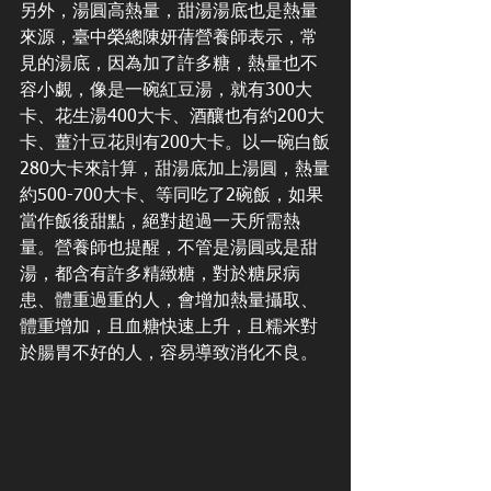
另外，湯圓高熱量，甜湯湯底也是熱量
來源，臺中榮總陳妍蒨營養師表示，常
見的湯底，因為加了許多糖，熱量也不
容小覷，像是一碗紅豆湯，就有300大
卡、花生湯400大卡、酒釀也有約200大
卡、薑汁豆花則有200大卡。以一碗白飯
280大卡來計算，甜湯底加上湯圓，熱量
約500-700大卡、等同吃了2碗飯，如果
當作飯後甜點，絕對超過一天所需熱
量。營養師也提醒，不管是湯圓或是甜
湯，都含有許多精緻糖，對於糖尿病
患、體重過重的人，會增加熱量攝取、
體重增加，且血糖快速上升，且糯米對
於腸胃不好的人，容易導致消化不良。