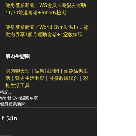
健身產業新聞／WG會員卡邀親友運動 
11/30前送會籍+Inbody檢測
健身產業新聞／World Gym動滋1+1 憑
動滋券享1個月運動會籍+1堂教練課
肌肉生態圈
肌肉聊天室
 | 
猛男報新聞
 | 
偷窺猛男生
活
 | 
猛男生活調查
 | 
健身教練媒合
 | 
彩
虹生活工具
標記：
World Gym
湯圓
冬至
健身產業新聞