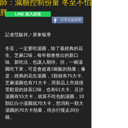
師：減糖控制份量 冬至不怕
胖
LINE 加入好友
分享這篇新聞
記者范駿祥／屏東報導
冬至，一定要吃湯圓，除了最經典的花
生、芝麻口味，每年都會推出的新口
味、新吃法，也讓人期待。但，一碗湯
圓吃下來，可是會超過1碗飯的熱量；像
是：經典的花生湯圓，1顆就有75大卡、
芝麻湯圓也有71大卡，而新品上市就很
受歡迎的抹茶口味，也有61大卡、豆沙
湯圓有55大卡，就算不吃包餡湯圓，10
顆紅白小湯圓就70大卡，想消耗一顆大
湯圓的70大卡熱量，得步行慢走20分
鐘。