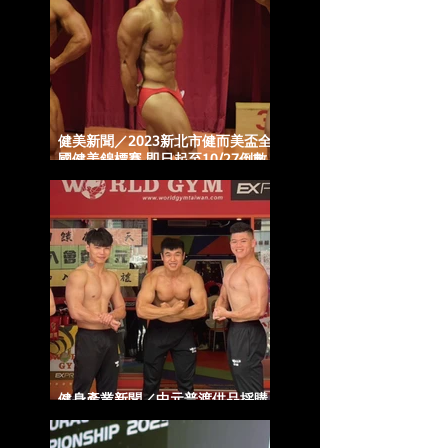
健美新聞／2023新北市健而美盃全
國健美錦標賽 即日起至10/27倒數
報名中
健身產業新聞／中元普渡供品採購
World Gym分享5招智選享健康