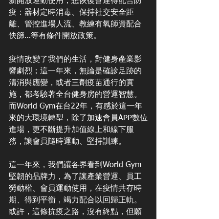
新開放運動使用，想恢復營運得配合防
疫：器材定時消毒、保持社交安全距
離、管控進場人流、教練有氧師資配合
快篩…等有條件開放政策。
疫情改變了我們的生活，對健身產業影
響劇烈；這一年來，無論是確診足跡的
清消與應變，或者三劑疫苗通行的實
施，都考驗著全台健身房的營運智慧。
而World Gym在台22年，有感於這一年
來的大環境轉型，除了加速會員APP數位
進場，更不斷提升加值線上和線下服
務，讓會員隨時運動、堅持訓練。
這一年來，我們讓各界看到World Gym
堅韌的品牌力，為了讓產業營運、員工
勞動權、會員運動使用，在疫情共存時
期、得到平衡，竭力配合以回歸正軌。
或許，這條抗疫之路，沒有終點，但願