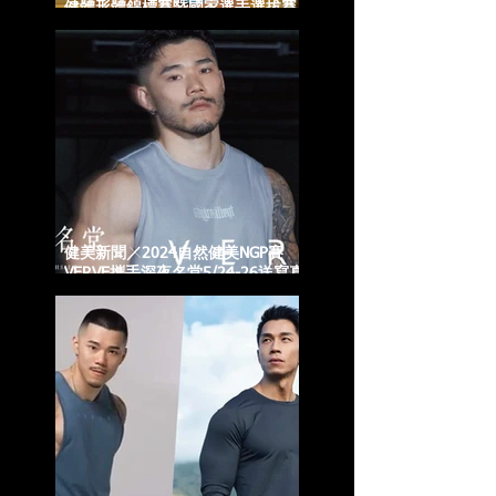
健體形體錦標賽暨國家選手選拔賽
3/29前報名倒數中
健美新聞／2024自然健美NGP賽
VERVE攜手深夜名堂5/24-26送寫真
照