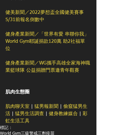
健美新聞／2022夢想盃全國健美賽事 
5/31前報名倒數中
健身產業新聞／「世界有愛 串聯你我」 
World Gym耶誕捐款120萬 助2社福單
位
健身產業新聞／WG攜手高雄全家海神職
業籃球隊 公益捐贈門票邀青年觀賽
肌肉生態圈
肌肉聊天室
 | 
猛男報新聞
 | 
偷窺猛男生
活
 | 
猛男生活調查
 | 
健身教練媒合
 | 
彩
虹生活工具
標記：
World Gym
三級警戒
三劑疫苗