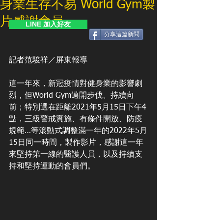
身業生存不易 World Gym製
片感謝會員
LINE 加入好友
分享這篇新聞
記者范駿祥／屏東報導
這一年來，新冠疫情對健身業的影響劇
烈，但World Gym邁開步伐、持續向
前；特別選在距離2021年5月15日下午4
點，三級警戒實施、有條件開放、防疫
規範…等滾動式調整滿一年的2022年5月
15日同一時間，製作影片，感謝這一年
來堅持第一線的醫護人員，以及持續支
持和堅持運動的會員們。