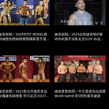
健美新聞／2024年FIT MODEL模
健美新聞／2024自然健美NGP賽
特健體形體錦標賽暨國家選手選拔
VERVE攜手深夜名堂5/24-26送寫
賽 3/29前報名倒數中
真照
健美新聞／2023新北市健而美盃
健身產業新聞／中元普渡供品採購
全國健美錦標賽 即日起至10/27倒
World Gym分享5招智選享健康
數報名中