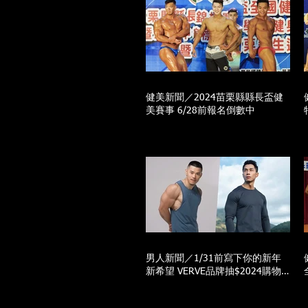
健美新聞／2024苗栗縣縣長盃健
美賽事 6/28前報名倒數中
男人新聞／1/31前寫下你的新年
新希望 VERVE品牌抽$2024購物
金10名