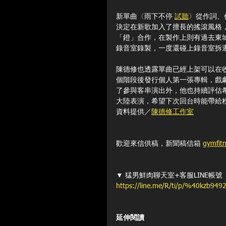
新單曲〈雨下不停 
試聽
〉從作詞、
決定在新歌加入了擅長的搖滾風格
「鐙」合作，在製作上則有過去東
錄音室錄製，一度還碰上錄音室拆
陳德修也透露單曲已經上架可以在
個階段後發行個人第一張專輯，戲
了參與客串演出外，他也持續評估
大陸表演，希望下次回台時能帶給
資料提供／
陳德修工作室
歡迎來信供稿，新聞稿信箱 
gymfit
▼ 猛男鮮肉聊天室+客服LINE帳號 
https://line.me/R/ti/p/%40kzb9492
延伸閱讀