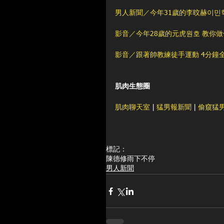
男人新聞／今年31歲的李旼赫이민
影音／今年28歲的元虎원호 教你
影音／跟著帥教練徒手運動 4分鐘
肌肉生態圈
肌肉聊天室
 | 
猛男報新聞
 | 
偷窺猛
標記：
陳德修
雨下不停
男人新聞