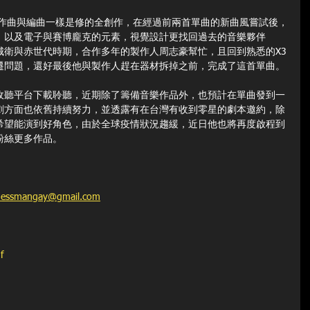
作曲與編曲一樣是修的全創作，在經過前兩首單曲的新曲風嘗試後，
，以及電子與賽博龐克的元素，視覺設計更找回過去的音樂夥伴
城衛與赤世代時期，合作多年的製作人周志豪幫忙，且回到熟悉的X3
遷問題，還好最後他與製作人趕在器材拆掉之前，完成了這首單曲。
收聽平台下載聆聽，近期除了籌備音樂作品外，也預計在單曲發到一
劇方面也依舊持續努力，並透露有在台灣有收到零星的劇本邀約，除
希望能演到好角色，由於全球疫情狀況趨緩，近日他也將再度啟程到
粉絲更多作品。
nessmangay@gmail.com
f