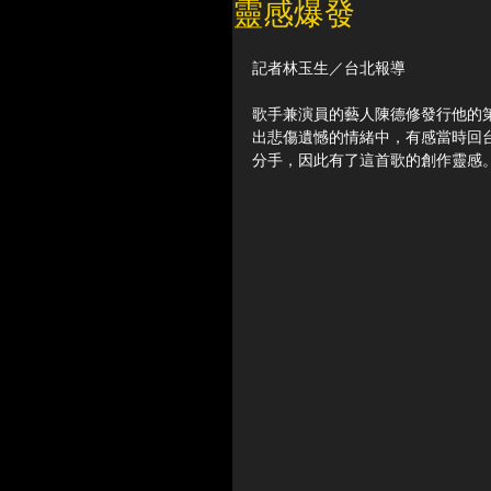
靈感爆發
記者林玉生／台北報導
歌手兼演員的藝人陳德修發行他的
出悲傷遺憾的情緒中，有感當時回
分手，因此有了這首歌的創作靈感