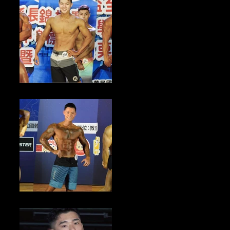
健美新聞／2024苗栗縣縣長盃健美賽事 6/28前報名倒數中
健美新聞／2024年FIT MODEL模特健體形體錦標賽暨國家選手選拔賽
3/29前報名倒數中