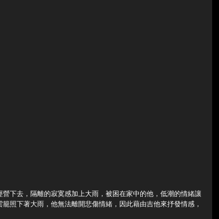
經營下去，隔離的寂寞感加上大雨，被困在家中的他，低潮的情緒讓
雲籠照下著大雨，他無法離開悲傷情緒，因此藉由吉他來抒發情感，