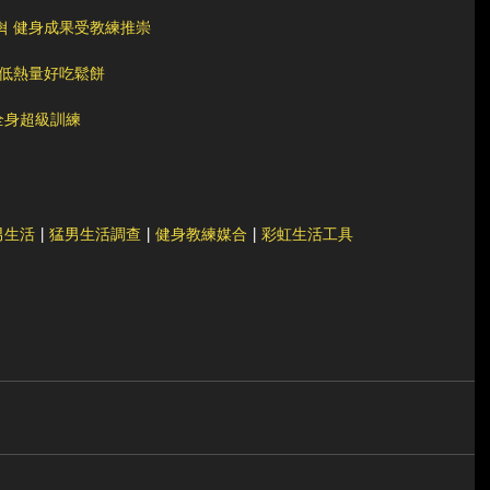
혁 健身成果受教練推崇
做低熱量好吃鬆餅
全身超級訓練
男生活
 | 
猛男生活調查
 | 
健身教練媒合
 | 
彩虹生活工具