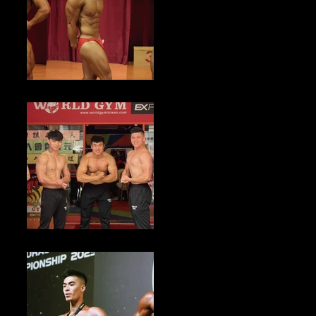
健美新聞／2023新北市健而美盃全國健美錦標賽 即日起至10/27倒數
報名中
健身產業新聞／中元普渡供品採購 World Gym分享5招智選享健康