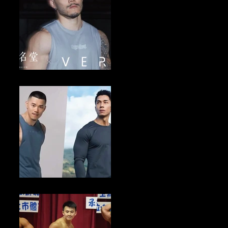
健美新聞／2024自然健美NGP賽 VERVE攜手深夜名堂5/24-26送寫真
照
男人新聞／1/31前寫下你的新年新希望 VERVE品牌抽$2024購物金10
名