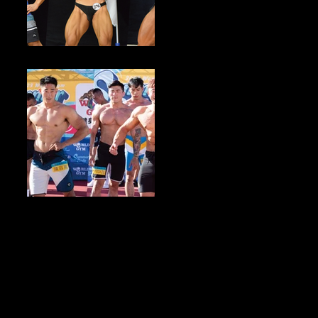
健美新聞／2023中華民國大專校院健美錦標賽 即將於8月初開放報名
健身產業新聞／Summer Body總決賽盛大登場 夏日健身熱潮來襲 參
賽者進化2.0