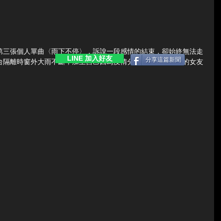
第三張個人單曲〈雨下不停〉，訴說一段感情的結束，卻始終無法走
LINE 加入好友
分享這篇新聞
台隔離時窗外大雨不斷，加上自己因為疫情分隔兩地，與當時的女友
。