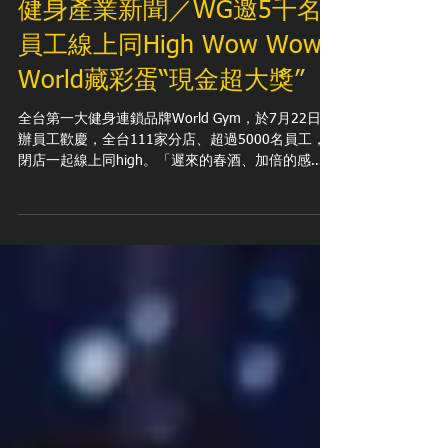
健身產業新聞／WG邀5千名
員工線上同High Wow Wow
World藏彩蛋“現金超大獎”
全台第一大健身連鎖品牌World Gym，於7月22日舉
辦員工歡慶，全台111家分店、超過5000名員工，
閉店一起線上同high。「遲來的春酒、加倍的感
謝」，為了慰勞員工疫情年期間的努力，大手筆打
造主題慶典「Wow Wow World」，更預告會有最大
彩蛋現金獎，一人獨得！