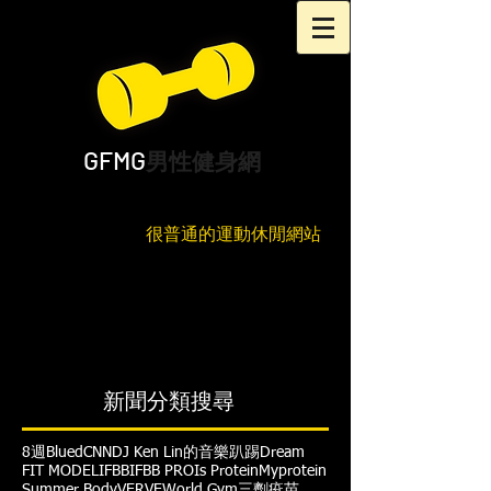
GFMG
男性健身網
很普通的運動休閒網站
新聞分類搜尋
8週
Blued
CNN
DJ Ken Lin的音樂趴踢
Dream
FIT MODEL
IFBB
IFBB PRO
Is Protein
Myprotein
Summer Body
VERVE
World Gym
三劑疫苗