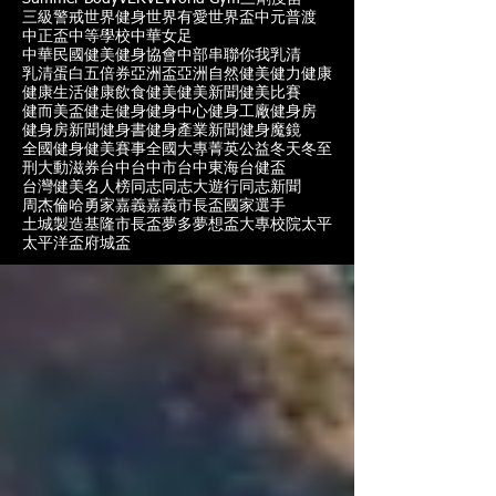
三級警戒
世界健身
世界有愛
世界盃
中元普渡
中正盃
中等學校
中華女足
中華民國健美健身協會
中部
串聯你我
乳清
乳清蛋白
五倍券
亞洲盃
亞洲自然健美
健力
健康
健康生活
健康飲食
健美
健美新聞
健美比賽
健而美盃
健走
健身
健身中心
健身工廠
健身房
健身房新聞
健身書
健身產業新聞
健身魔鏡
全國健身健美賽事
全國大專菁英
公益
冬天
冬至
刑大
動滋券
台中
台中市
台中東海
台健盃
台灣健美名人榜
同志
同志大遊行
同志新聞
周杰倫
哈勇家
嘉義
嘉義市長盃
國家選手
土城製造
基隆市長盃
夢多
夢想盃
大專校院
太平
太平洋盃
府城盃